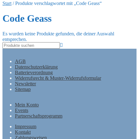
Start
/
Produkte verschlagwortet mit „Code Geass“
Code Geass
Es wurden keine Produkte gefunden, die deiner Auswahl
entsprechen.
AGB
Datenschutzerklärung
Batterieverordnung
Widerrufsrecht & Muster-Widerrufsformular
Newsletter
Sitemap
Mein Konto
Events
Partnerschaftsprogramm
Impressum
Kontakt
Zahlungsweisen