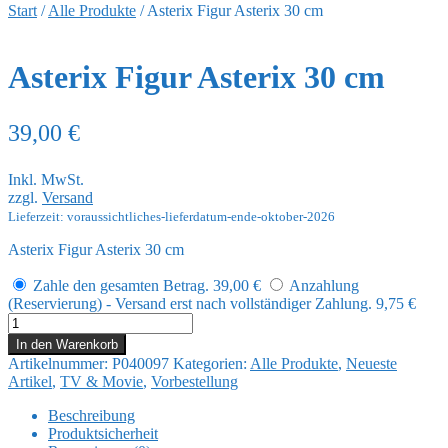
Start
/
Alle Produkte
/
Asterix Figur Asterix 30 cm
Asterix Figur Asterix 30 cm
39,00
€
Inkl. MwSt.
zzgl.
Versand
Lieferzeit: voraussichtliches-lieferdatum-ende-oktober-2026
Asterix Figur Asterix 30 cm
Zahle den gesamten Betrag.
39,00
€
Anzahlung
(Reservierung) - Versand erst nach vollständiger Zahlung.
9,75
€
Asterix
Figur
In den Warenkorb
Asterix
Artikelnummer:
P040097
Kategorien:
Alle Produkte
,
Neueste
30
Artikel
,
TV & Movie
,
Vorbestellung
cm
Menge
Beschreibung
Produktsicherheit