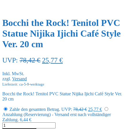
Bocchi the Rock! Tenitol PVC
Statue Nijika Ijichi Café Style
Ver. 20 cm
Ursprünglicher
Aktueller
UVP:
78,42
€
25,77
€
Preis
Preis
Inkl. MwSt.
war:
ist:
zzgl.
Versand
78,42 €
25,77 €.
Lieferzeit: ca-5-9-werktage
Bocchi the Rock! Tenitol PVC Statue Nijika Ijichi Café Style Ver.
20 cm
Ursprünglicher
Aktueller
Zahle den gesamten Betrag.
UVP:
78,42
€
25,77
€
Preis
Preis
Anzahlung (Reservierung) - Versand erst nach vollständiger
war:
ist:
Zahlung.
6,44
€
78,42 €
25,77 €.
Bocchi