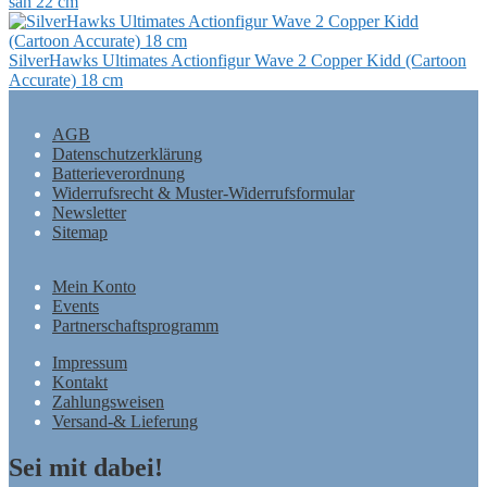
san 22 cm
SilverHawks Ultimates Actionfigur Wave 2 Copper Kidd (Cartoon
Accurate) 18 cm
AGB
Datenschutzerklärung
Batterieverordnung
Widerrufsrecht & Muster-Widerrufsformular
Newsletter
Sitemap
Mein Konto
Events
Partnerschaftsprogramm
Impressum
Kontakt
Zahlungsweisen
Versand-& Lieferung
Sei mit dabei!