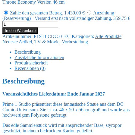
Throne Economy Version 46 cm
Zahle den gesamten Betrag.
1.439,00
€
Anzahlung
(Reservierung) - Versand erst nach vollständiger Zahlung.
359,75
€
DC
Comics
In den Warenkorb
Throne
Artikelnummer:
P1STLCDC-01EC
Kategorien:
Alle Produkte
,
Legacy
Neueste Artikel
,
TV & Movie
,
Vorbestellung
Collection
Statue
Beschreibung
1/3
Zusätzliche Informationen
Batman
Produktsicherheit
Tactical
Rezensionen (0)
Throne
Economy
Beschreibung
Version
46
Voraussichtliches Lieferdatum: Ende Januar 2027
cm
Menge
Prime 1 Studio präsentiert diese fantastische Statue aus dem DC
Comic-Universum. Sie ist ca. 46 x 50 x 56 cm groß und wurde aus
hochwertigem Polystone gefertigt.
Das edle Sammlerstück wird mit ansprechender Base, styropor-
geschützt, in einem bedruckten Karton geliefert.