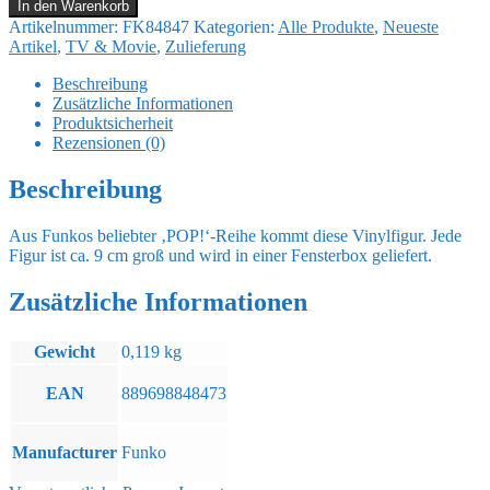
In den Warenkorb
POP!
Artikelnummer:
FK84847
Kategorien:
Alle Produkte
,
Neueste
Marvel
Artikel
,
TV & Movie
,
Zulieferung
Vinyl
Figur
Beschreibung
Blade
Zusätzliche Informationen
9
Produktsicherheit
cm
Rezensionen (0)
Menge
Beschreibung
Aus Funkos beliebter ‚POP!‘-Reihe kommt diese Vinylfigur. Jede
Figur ist ca. 9 cm groß und wird in einer Fensterbox geliefert.
Zusätzliche Informationen
Gewicht
0,119 kg
EAN
889698848473
Manufacturer
Funko