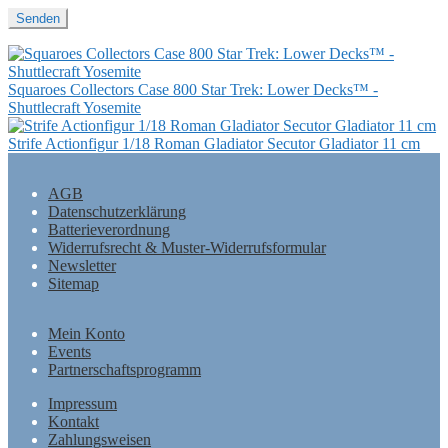
Squaroes Collectors Case 800 Star Trek: Lower Decks™ -
Shuttlecraft Yosemite
Strife Actionfigur 1/18 Roman Gladiator Secutor Gladiator 11 cm
AGB
Datenschutzerklärung
Batterieverordnung
Widerrufsrecht & Muster-Widerrufsformular
Newsletter
Sitemap
Mein Konto
Events
Partnerschaftsprogramm
Impressum
Kontakt
Zahlungsweisen