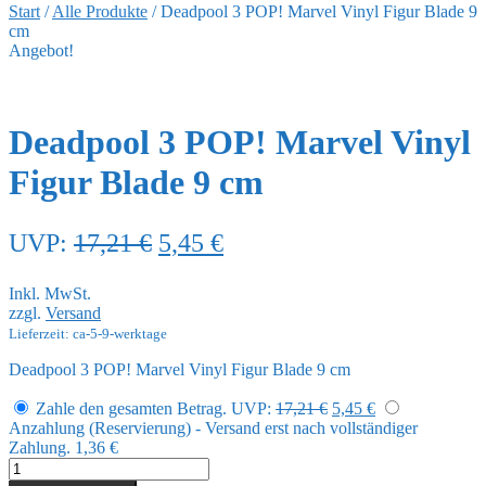
Start
/
Alle Produkte
/
Deadpool 3 POP! Marvel Vinyl Figur Blade 9
cm
Angebot!
Deadpool 3 POP! Marvel Vinyl
Figur Blade 9 cm
Ursprünglicher
Aktueller
UVP:
17,21
€
5,45
€
Preis
Preis
Inkl. MwSt.
war:
ist:
zzgl.
Versand
17,21 €
5,45 €.
Lieferzeit: ca-5-9-werktage
Deadpool 3 POP! Marvel Vinyl Figur Blade 9 cm
Ursprünglicher
Aktueller
Zahle den gesamten Betrag.
UVP:
17,21
€
5,45
€
Preis
Preis
Anzahlung (Reservierung) - Versand erst nach vollständiger
war:
ist:
Zahlung.
1,36
€
17,21 €
5,45 €.
Deadpool
3