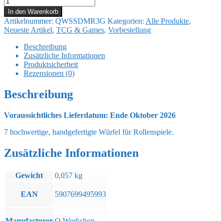
Macabre
In den Warenkorb
Würfel
Artikelnummer:
QWSSDMR3G
Kategorien:
Alle Produkte
,
Set
Neueste Artikel
,
TCG & Games
,
Vorbestellung
Power
of
Beschreibung
the
Zusätzliche Informationen
Underworld
Produktsicherheit
(7)
Rezensionen (0)
Menge
Beschreibung
Voraussichtliches Lieferdatum: Ende Oktober 2026
7 hochwertige, handgefertigte Würfel für Rollenspiele.
Zusätzliche Informationen
Gewicht
0,057 kg
EAN
5907699495993
Manufacturer
Q Workshop