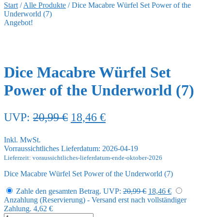
Start
/
Alle Produkte
/
Dice Macabre Würfel Set Power of the
Underworld (7)
Angebot!
Dice Macabre Würfel Set
Power of the Underworld (7)
Ursprünglicher
Aktueller
UVP:
20,99
€
18,46
€
Preis
Preis
Inkl. MwSt.
war:
ist:
Vorraussichtliches Lieferdatum: 2026-04-19
20,99 €
18,46 €.
Lieferzeit: voraussichtliches-lieferdatum-ende-oktober-2026
Dice Macabre Würfel Set Power of the Underworld (7)
Ursprünglicher
Aktueller
Zahle den gesamten Betrag.
UVP:
20,99
€
18,46
€
Preis
Preis
Anzahlung (Reservierung) - Versand erst nach vollständiger
war:
ist:
Zahlung.
4,62
€
20,99 €
18,46 €.
Dice