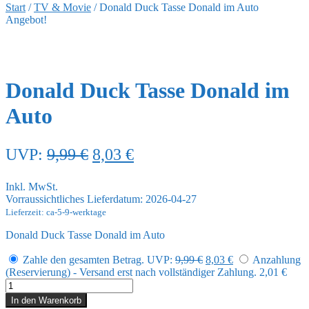
Start
/
TV & Movie
/
Donald Duck Tasse Donald im Auto
Angebot!
Donald Duck Tasse Donald im
Auto
Ursprünglicher
Aktueller
UVP:
9,99
€
8,03
€
Preis
Preis
Inkl. MwSt.
war:
ist:
Vorraussichtliches Lieferdatum: 2026-04-27
9,99 €
8,03 €.
Lieferzeit: ca-5-9-werktage
Donald Duck Tasse Donald im Auto
Ursprünglicher
Aktueller
Zahle den gesamten Betrag.
UVP:
9,99
€
8,03
€
Anzahlung
Preis
Preis
(Reservierung) - Versand erst nach vollständiger Zahlung.
2,01
€
war:
ist:
Donald
9,99 €
8,03 €.
Duck
In den Warenkorb
Tasse