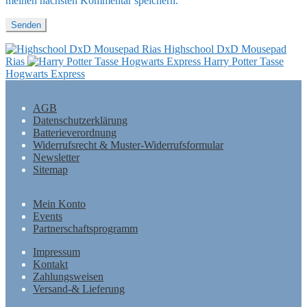
meinen nächsten Kommentar speichern.
Highschool DxD Mousepad
Rias
Harry Potter Tasse
Hogwarts Express
AGB
Datenschutzerklärung
Batterieverordnung
Widerrufsrecht & Muster-Widerrufsformular
Newsletter
Sitemap
Mein Konto
Events
Partnerschaftsprogramm
Impressum
Kontakt
Zahlungsweisen
Versand-& Lieferung