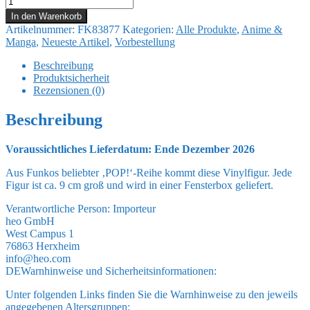
Ball
In den Warenkorb
POP!
Artikelnummer:
FK83877
Kategorien:
Alle Produkte
,
Anime &
Animation
Manga
,
Neueste Artikel
,
Vorbestellung
Vinyl
Figur
Beschreibung
Goku(kame)
Produktsicherheit
9
Rezensionen (0)
cm
Menge
Beschreibung
Voraussichtliches Lieferdatum: Ende Dezember 2026
Aus Funkos beliebter ‚POP!‘-Reihe kommt diese Vinylfigur. Jede
Figur ist ca. 9 cm groß und wird in einer Fensterbox geliefert.
Verantwortliche Person:
Importeur
heo GmbH
West Campus 1
76863 Herxheim
info@heo.com
DE
Warnhinweise und Sicherheitsinformationen:
Unter folgenden Links finden Sie die Warnhinweise zu den jeweils
angegebenen Altersgruppen: