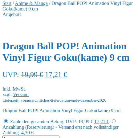
Start
/
Anime & Manga
/
Dragon Ball POP! Animation Vinyl Figur
Goku(kame) 9 cm
Angebot!
Dragon Ball POP! Animation
Vinyl Figur Goku(kame) 9 cm
Ursprünglicher
Aktueller
UVP:
19,99
€
17,21
€
Preis
Preis
Inkl. MwSt.
war:
ist:
zzgl.
Versand
19,99 €
17,21 €.
Lieferzeit: voraussichtliches-lieferdatum-ende-dezember-2026
Dragon Ball POP! Animation Vinyl Figur Goku(kame) 9 cm
Ursprünglicher
Aktueller
Zahle den gesamten Betrag.
UVP:
19,99
€
17,21
€
Preis
Preis
Anzahlung (Reservierung) - Versand erst nach vollständiger
war:
ist:
Zahlung.
4,30
€
19,99 €
17,21 €.
Dragon