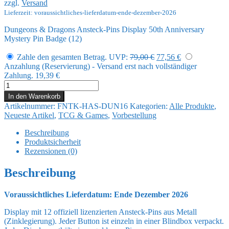
zzgl.
Versand
79,00 €
77,56 €.
Lieferzeit: voraussichtliches-lieferdatum-ende-dezember-2026
Dungeons & Dragons Ansteck-Pins Display 50th Anniversary
Mystery Pin Badge (12)
Ursprünglicher
Aktueller
Zahle den gesamten Betrag.
UVP:
79,00
€
77,56
€
Preis
Preis
Anzahlung (Reservierung) - Versand erst nach vollständiger
war:
ist:
Zahlung.
19,39
€
79,00 €
77,56 €.
Dungeons
&
In den Warenkorb
Dragons
Artikelnummer:
FNTK-HAS-DUN16
Kategorien:
Alle Produkte
,
Ansteck-
Neueste Artikel
,
TCG & Games
,
Vorbestellung
Pins
Display
Beschreibung
50th
Produktsicherheit
Anniversary
Rezensionen (0)
Mystery
Pin
Beschreibung
Badge
(12)
Voraussichtliches Lieferdatum: Ende Dezember 2026
Menge
Display mit 12 offiziell lizenzierten Ansteck-Pins aus Metall
(Zinklegierung). Jeder Button ist einzeln in einer Blindbox verpackt.