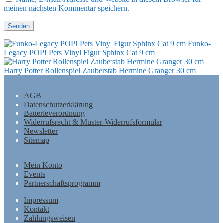
meinen nächsten Kommentar speichern.
Funko-
Legacy POP! Pets Vinyl Figur Sphinx Cat 9 cm
Harry Potter Rollenspiel Zauberstab Hermine Granger 30 cm
AGB
Datenschutzerklärung
Batterieverordnung
Widerrufsrecht & Muster-Widerrufsformular
Newsletter
Sitemap
Mein Konto
Events
Partnerschaftsprogramm
Impressum
Kontakt
Zahlungsweisen