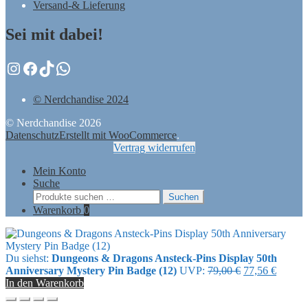
Versand-& Lieferung
Sei mit dabei!
Instagram
Facebook
TikTok
WhatsApp
© Nerdchandise 2024
© Nerdchandise 2026
Datenschutz
Erstellt mit WooCommerce
.
Vertrag widerrufen
Mein Konto
Suche
Suchen
Suchen
nach:
Warenkorb
0
Du siehst:
Dungeons & Dragons Ansteck-Pins Display 50th
Ursprünglicher
Aktuell
Anniversary Mystery Pin Badge (12)
UVP:
79,00
€
77,56
€
Preis
Preis
In den Warenkorb
war:
ist:
79,00 €
77,56 €