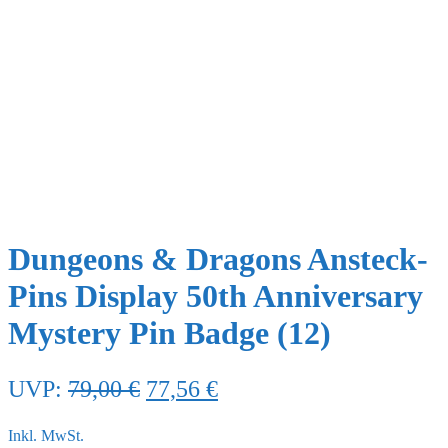
Dungeons & Dragons Ansteck-
Pins Display 50th Anniversary
Mystery Pin Badge (12)
Ursprünglicher
Aktueller
UVP:
79,00
€
77,56
€
Preis
Preis
Inkl. MwSt.
war:
ist: