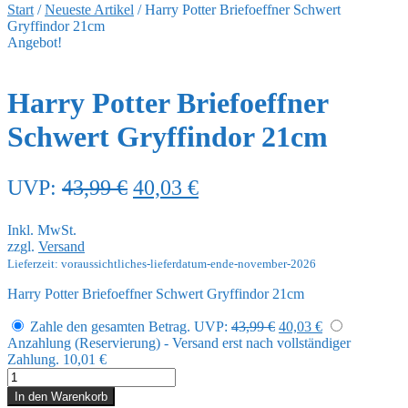
Start
/
Neueste Artikel
/
Harry Potter Briefoeffner Schwert
Gryffindor 21cm
Angebot!
Harry Potter Briefoeffner
Schwert Gryffindor 21cm
Ursprünglicher
Aktueller
UVP:
43,99
€
40,03
€
Preis
Preis
Inkl. MwSt.
war:
ist:
zzgl.
Versand
43,99 €
40,03 €.
Lieferzeit: voraussichtliches-lieferdatum-ende-november-2026
Harry Potter Briefoeffner Schwert Gryffindor 21cm
Ursprünglicher
Aktueller
Zahle den gesamten Betrag.
UVP:
43,99
€
40,03
€
Preis
Preis
Anzahlung (Reservierung) - Versand erst nach vollständiger
war:
ist:
Zahlung.
10,01
€
43,99 €
40,03 €.
Harry
Potter
In den Warenkorb
Briefoeffner