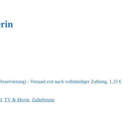
erin
eservierung) - Versand erst nach vollständiger Zahlung.
1,33
€
l
,
TV & Movie
,
Zulieferung