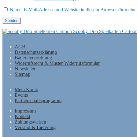
Name, E-Mail-Adresse und Website in diesem Browser für meine
Scooby-Doo Spielkarten Cartoo
AGB
Datenschutzerklärung
Batterieverordnung
Widerrufsrecht & Muster-Widerrufsformular
Newsletter
Sitemap
Mein Konto
Events
Partnerschaftsprogramm
Impressum
Kontakt
Zahlungsweisen
Versand-& Lieferung