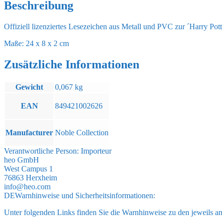
Beschreibung
Offiziell lizenziertes Lesezeichen aus Metall und PVC zur ´Harry Pott
Maße: 24 x 8 x 2 cm
Zusätzliche Informationen
Gewicht
0,067 kg
EAN
849421002626
Manufacturer
Noble Collection
Verantwortliche Person:
Importeur
heo GmbH
West Campus 1
76863 Herxheim
info@heo.com
DE
Warnhinweise und Sicherheitsinformationen:
Unter folgenden Links finden Sie die Warnhinweise zu den jeweils a