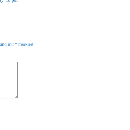
ety_18.pdf
“
sind mit
*
markiert