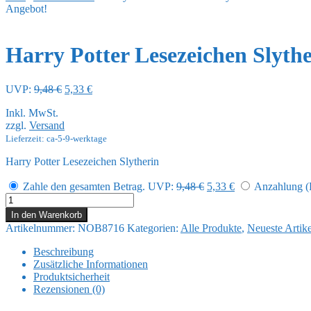
Angebot!
Harry Potter Lesezeichen Slyth
Ursprünglicher
Aktueller
UVP:
9,48
€
5,33
€
Preis
Preis
Inkl. MwSt.
war:
ist:
zzgl.
Versand
9,48 €
5,33 €.
Lieferzeit: ca-5-9-werktage
Harry Potter Lesezeichen Slytherin
Ursprünglicher
Aktueller
Zahle den gesamten Betrag.
UVP:
9,48
€
5,33
€
Anzahlung (R
Preis
Preis
Harry
war:
ist:
Potter
In den Warenkorb
9,48 €
5,33 €.
Lesezeichen
Artikelnummer:
NOB8716
Kategorien:
Alle Produkte
,
Neueste Artike
Slytherin
Menge
Beschreibung
Zusätzliche Informationen
Produktsicherheit
Rezensionen (0)