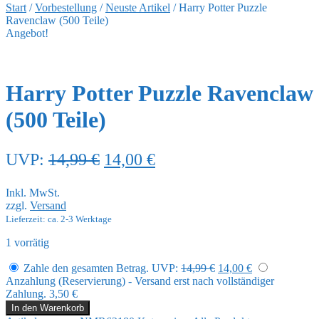
Start
/
Vorbestellung
/
Neuste Artikel
/
Harry Potter Puzzle
Ravenclaw (500 Teile)
Angebot!
Harry Potter Puzzle Ravenclaw
(500 Teile)
Ursprünglicher
Aktueller
UVP:
14,99
€
14,00
€
Preis
Preis
Inkl. MwSt.
war:
ist:
zzgl.
Versand
14,99 €
14,00 €.
Lieferzeit: ca. 2-3 Werktage
1 vorrätig
Ursprünglicher
Aktueller
Zahle den gesamten Betrag.
UVP:
14,99
€
14,00
€
Preis
Preis
Anzahlung (Reservierung) - Versand erst nach vollständiger
war:
ist:
Zahlung.
3,50
€
14,99 €
14,00 €.
Harry
In den Warenkorb
Potter