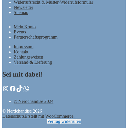
Widerrufsrecht & Muster-Widerrufsformular
Newsletter
Sitemap
Mein Konto
Events
Partnerschaftsprogramm
Impressum
Kontakt
Zahlungsweisen
Versand-& Lieferung
Sei mit dabei!
Instagram
Facebook
TikTok
WhatsApp
© Nerdchandise 2024
© Nerdchandise 2026
Datenschutz
Erstellt mit WooCommerce
.
Vertrag widerrufen