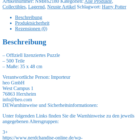
Artikelnummer:
NMR62180
Kategorien:
Alle Produkte
,
Puzzle
Collectibles
,
Lagernd
,
Neuste Artikel
Schlagwort:
Harry Potter
Ravenclaw
(500
Beschreibung
Teile)
Produktsicherheit
Menge
Rezensionen (0)
Beschreibung
– Offiziell lizenziertes Puzzle
– 500 Teile
– Maße: 35 x 48 cm
Verantwortliche Person:
Importeur
heo GmbH
West Campus 1
76863 Herxheim
info@heo.com
DE
Warnhinweise und Sicherheitsinformationen:
Unter folgenden Links finden Sie die Warnhinweise zu den jeweils
angegebenen Altersgruppen:
3+
https://www.nerdchandise-online.de/wp-