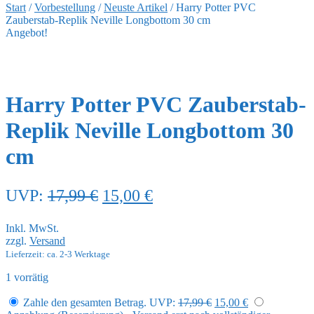
Start
/
Vorbestellung
/
Neuste Artikel
/
Harry Potter PVC
Zauberstab-Replik Neville Longbottom 30 cm
Angebot!
Harry Potter PVC Zauberstab-
Replik Neville Longbottom 30
cm
Ursprünglicher
Aktueller
UVP:
17,99
€
15,00
€
Preis
Preis
Inkl. MwSt.
war:
ist:
zzgl.
Versand
17,99 €
15,00 €.
Lieferzeit: ca. 2-3 Werktage
1 vorrätig
Ursprünglicher
Aktueller
Zahle den gesamten Betrag.
UVP:
17,99
€
15,00
€
Preis
Preis