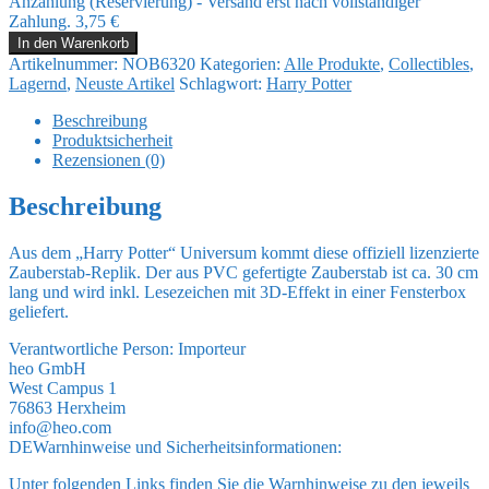
Anzahlung (Reservierung) - Versand erst nach vollständiger
war:
ist:
Zahlung.
3,75
€
17,99 €
15,00 €.
Harry
In den Warenkorb
Potter
Artikelnummer:
NOB6320
Kategorien:
Alle Produkte
,
Collectibles
,
PVC
Lagernd
,
Neuste Artikel
Schlagwort:
Harry Potter
Zauberstab-
Replik
Beschreibung
Neville
Produktsicherheit
Longbottom
Rezensionen (0)
30
cm
Beschreibung
Menge
Aus dem „Harry Potter“ Universum kommt diese offiziell lizenzierte
Zauberstab-Replik. Der aus PVC gefertigte Zauberstab ist ca. 30 cm
lang und wird inkl. Lesezeichen mit 3D-Effekt in einer Fensterbox
geliefert.
Verantwortliche Person:
Importeur
heo GmbH
West Campus 1
76863 Herxheim
info@heo.com
DE
Warnhinweise und Sicherheitsinformationen:
Unter folgenden Links finden Sie die Warnhinweise zu den jeweils