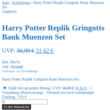
Start
/
Zulieferung
/
Harry Potter Replik Gringotts Bank Muenzen
Set
Angebot!
Harry Potter Replik Gringotts
Bank Muenzen Set
Ursprünglicher
Aktueller
UVP:
36,99
€
31,62
€
Preis
Preis
Inkl. MwSt.
war:
ist:
zzgl.
Versand
36,99 €
31,62 €.
Lieferzeit: ca-5-9-werktage
Harry Potter Replik Gringotts Bank Muenzen Set
Ursprünglicher
Aktueller
Zahle den gesamten Betrag.
UVP:
36,99
€
31,62
€
Preis
Preis
Anzahlung (Reservierung) - Versand erst nach vollständiger
war:
ist:
Zahlung.
7,91
€
36,99 €
31,62 €.
Harry
Potter
In den Warenkorb
Replik