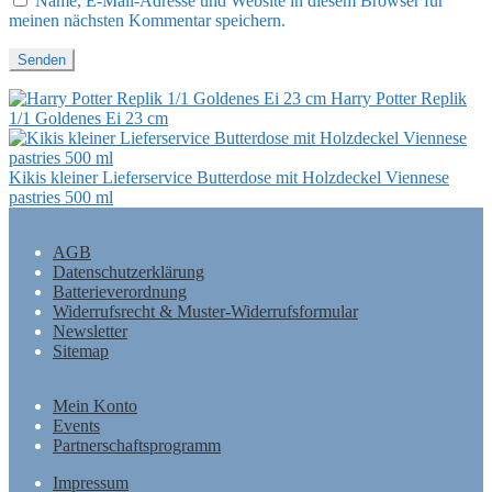
Name, E-Mail-Adresse und Website in diesem Browser für
meinen nächsten Kommentar speichern.
Harry Potter Replik
1/1 Goldenes Ei 23 cm
Kikis kleiner Lieferservice Butterdose mit Holzdeckel Viennese
pastries 500 ml
AGB
Datenschutzerklärung
Batterieverordnung
Widerrufsrecht & Muster-Widerrufsformular
Newsletter
Sitemap
Mein Konto
Events
Partnerschaftsprogramm
Impressum