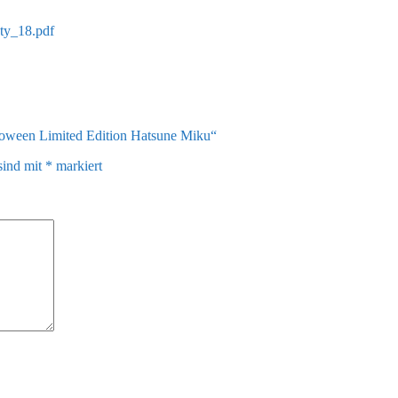
ety_18.pdf
lloween Limited Edition Hatsune Miku“
sind mit
*
markiert