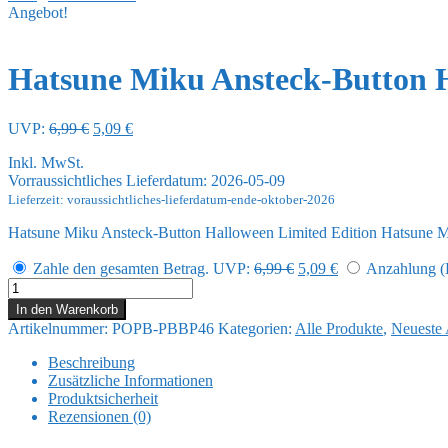
Angebot!
Hatsune Miku Ansteck-Button 
Ursprünglicher
Aktueller
UVP:
6,99
€
5,09
€
Preis
Preis
Inkl. MwSt.
war:
ist:
Vorraussichtliches Lieferdatum: 2026-05-09
6,99 €
5,09 €.
Lieferzeit: voraussichtliches-lieferdatum-ende-oktober-2026
Hatsune Miku Ansteck-Button Halloween Limited Edition Hatsune 
Ursprünglicher
Aktueller
Zahle den gesamten Betrag.
UVP:
6,99
€
5,09
€
Anzahlung (R
Preis
Preis
Hatsune
war:
ist:
Miku
In den Warenkorb
6,99 €
5,09 €.
Ansteck-
Artikelnummer:
POPB-PBBP46
Kategorien:
Alle Produkte
,
Neueste 
Button
Halloween
Beschreibung
Limited
Zusätzliche Informationen
Edition
Produktsicherheit
Hatsune
Rezensionen (0)
Miku
Menge