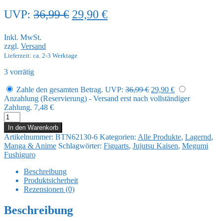
Ursprünglicher
Aktueller
UVP:
36,99
€
29,90
€
Preis
Preis
Inkl. MwSt.
war:
ist:
zzgl.
Versand
36,99 €
29,90 €.
Lieferzeit: ca. 2-3 Werktage
3 vorrätig
Ursprünglicher
Aktueller
Zahle den gesamten Betrag.
UVP:
36,99
€
29,90
€
Preis
Preis
Anzahlung (Reservierung) - Versand erst nach vollständiger
war:
ist:
Zahlung.
7,48
€
36,99 €
29,90 €.
Jujutsu
Kaisen
In den Warenkorb
Figuarts
Artikelnummer:
BTN62130-6
Kategorien:
Alle Produkte
,
Lagernd
,
mini
Manga & Anime
Schlagwörter:
Figuarts
,
Jujutsu Kaisen
,
Megumi
Actionfigur
Fushiguro
Megumi
Fushiguro
Beschreibung
10
Produktsicherheit
cm
Rezensionen (0)
Menge
Beschreibung