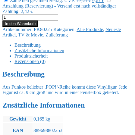
Zahle den gesamten Betrag.
UVP:
17,21
€
9,67
€
Preis
Preis
Anzahlung (Reservierung) - Versand erst nach vollständiger
war:
ist:
Zahlung.
2,42
€
17,21 €
9,67 €.
Jurassic
Park
In den Warenkorb
Fossil
Artikelnummer:
FK80225
Kategorien:
Alle Produkte
,
Neueste
POP!
Artikel
,
TV & Movie
,
Zulieferung
Movies
Vinyl
Beschreibung
Figur
Zusätzliche Informationen
Tyrannosaurus
Produktsicherheit
9
Rezensionen (0)
cm
Menge
Beschreibung
Aus Funkos beliebter ‚POP!‘-Reihe kommt diese Vinylfigur. Jede
Figur ist ca. 9 cm groß und wird in einer Fensterbox geliefert.
Zusätzliche Informationen
Gewicht
0,165 kg
EAN
889698802253