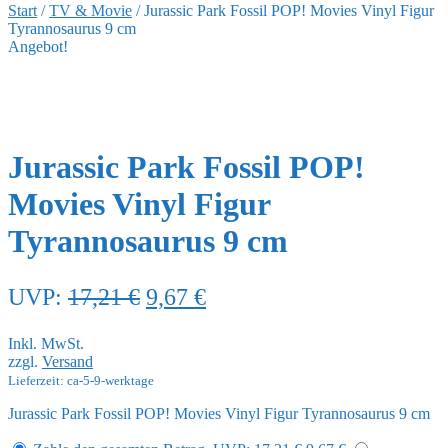
Start
/
TV & Movie
/
Jurassic Park Fossil POP! Movies Vinyl Figur
Tyrannosaurus 9 cm
Angebot!
Jurassic Park Fossil POP!
Movies Vinyl Figur
Tyrannosaurus 9 cm
Ursprünglicher
Aktueller
UVP:
17,21
€
9,67
€
Preis
Preis
Inkl. MwSt.
war:
ist:
zzgl.
Versand
17,21 €
9,67 €.
Lieferzeit: ca-5-9-werktage
Jurassic Park Fossil POP! Movies Vinyl Figur Tyrannosaurus 9 cm
Ursprünglicher
Aktueller