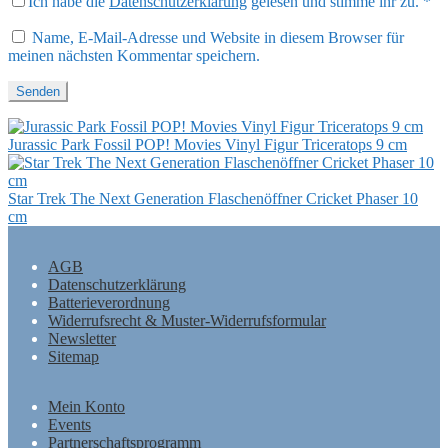
Ich habe die
Datenschutzerklärung
gelesen und stimme ihr zu.
*
Name, E-Mail-Adresse und Website in diesem Browser für
meinen nächsten Kommentar speichern.
Jurassic Park Fossil POP! Movies Vinyl Figur Triceratops 9 cm
Star Trek The Next Generation Flaschenöffner Cricket Phaser 10
cm
AGB
Datenschutzerklärung
Batterieverordnung
Widerrufsrecht & Muster-Widerrufsformular
Newsletter
Sitemap
Mein Konto
Events
Partnerschaftsprogramm