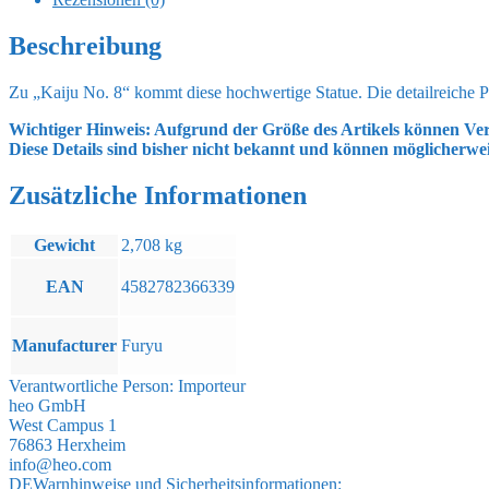
Shinomiya
Normal
Beschreibung
Color
Ver.
Zu „Kaiju No. 8“ kommt diese hochwertige Statue. Die detailreiche PV
13
cm
Wichtiger Hinweis: Aufgrund der Größe des Artikels können Ver
Menge
Diese Details sind bisher nicht bekannt und können möglicherwe
Zusätzliche Informationen
Gewicht
2,708 kg
EAN
4582782366339
Manufacturer
Furyu
Verantwortliche Person:
Importeur
heo GmbH
West Campus 1
76863 Herxheim
info@heo.com
DE
Warnhinweise und Sicherheitsinformationen: