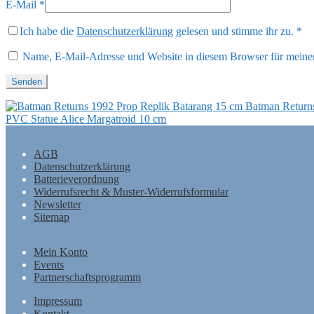
E-Mail
*
Ich habe die
Datenschutzerklärung
gelesen und stimme ihr zu.
*
Name, E-Mail-Adresse und Website in diesem Browser für meine
Batman Returns
PVC Statue Alice Margatroid 10 cm
AGB
Datenschutzerklärung
Batterieverordnung
Widerrufsrecht & Muster-Widerrufsformular
Newsletter
Sitemap
Mein Konto
Events
Partnerschaftsprogramm
Impressum
Kontakt