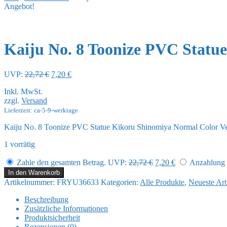
Angebot!
Kaiju No. 8 Toonize PVC Statu
Ursprünglicher
Aktueller
UVP:
22,72
€
7,20
€
Preis
Preis
Inkl. MwSt.
war:
ist:
zzgl.
Versand
22,72 €
7,20 €.
Lieferzeit: ca-5-9-werktage
Kaiju No. 8 Toonize PVC Statue Kikoru Shinomiya Normal Color Ve
1 vorrätig
Ursprünglicher
Aktueller
Zahle den gesamten Betrag.
UVP:
22,72
€
7,20
€
Anzahlung (
Preis
Preis
Kaiju
In den Warenkorb
war:
ist:
No.
Artikelnummer:
FRYU36633
Kategorien:
Alle Produkte
,
Neueste Art
22,72 €
7,20 €.
8
Toonize
Beschreibung
PVC
Zusätzliche Informationen
Statue
Produktsicherheit
Kikoru
Rezensionen (0)