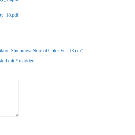
ety_18.pdf
Kikoru Shinomiya Normal Color Ver. 13 cm“
sind mit
*
markiert