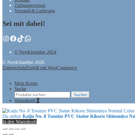
Zahlungsweisen
Versand-& Lieferung
Sei mit dabei!
Instagram
Facebook
TikTok
WhatsApp
© Nerdchandise 2024
© Nerdchandise 2026
Datenschutz
Erstellt mit WooCommerce
.
Mein Konto
Suche
Suchen
Suchen
nach:
Warenkorb
0
Du siehst:
Kaiju No. 8 Toonize PVC Statue Kikoru Shinomiya No
In den Warenkorb