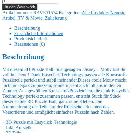
&
In den Warenkorb
Stitch
Artikelnummer:
RAVE11574
Kategorien:
Alle Produkte
,
Neueste
3D
Artikel
,
TV & Movie
,
Zulieferung
Puzzle
Ball
Beschreibung
mit
Zusätzliche Informationen
Ohren
Produktsicherheit
Stitch
Rezensionen (0)
(77
Teile)
Beschreibung
Menge
Mit diesem 3D Puzzle-Ball im angesagten Disney – Motiv bist du
voll im Trend! Dank Easyclick Technology passen alle Kunststoff-
Puzzleteile perfekt und stabil ineinander.Dieses coole Motiv macht
nicht nur Spaß zu puzzeln, sondern sieht auch toll aus in deinem
Zimmer!Aus gewölbten Kunststoff-Puzzleteilen, die dank Easyclick
Technology perfekt zusammen passen, entsteht Stück für Stück
dieser stabile 3D Puzzle-Ball, ganz ohne Kleben. Die
Nummerierung der Teile auf der Rückseite erleichtert das
Vorsortieren und ermöglicht einfaches Puzzeln nach Zahlen.
– 3D-Puzzle mit Easyclick-Technologie
– Inkl. Aufsteller
– 77 Teile