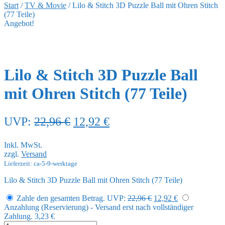
Start
/
TV & Movie
/
Lilo & Stitch 3D Puzzle Ball mit Ohren Stitch
(77 Teile)
Angebot!
Lilo & Stitch 3D Puzzle Ball
mit Ohren Stitch (77 Teile)
Ursprünglicher
Aktueller
UVP:
22,96
€
12,92
€
Preis
Preis
Inkl. MwSt.
war:
ist:
zzgl.
Versand
22,96 €
12,92 €.
Lieferzeit: ca-5-9-werktage
Lilo & Stitch 3D Puzzle Ball mit Ohren Stitch (77 Teile)
Ursprünglicher
Aktueller
Zahle den gesamten Betrag.
UVP:
22,96
€
12,92
€
Preis
Preis
Anzahlung (Reservierung) - Versand erst nach vollständiger
war:
ist:
Zahlung.
3,23
€
22,96 €
12,92 €.
Lilo