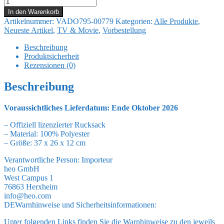
&
In den Warenkorb
Stitch
Artikelnummer:
VADO795-00779
Kategorien:
Alle Produkte
,
Rucksack
Neueste Artikel
,
TV & Movie
,
Vorbestellung
Furry
Fantasy
Beschreibung
37
Produktsicherheit
cm
Rezensionen (0)
Menge
Beschreibung
Voraussichtliches Lieferdatum: Ende Oktober 2026
– Offiziell lizenzierter Rucksack
– Material: 100% Polyester
– Größe: 37 x 26 x 12 cm
Verantwortliche Person:
Importeur
heo GmbH
West Campus 1
76863 Herxheim
info@heo.com
DE
Warnhinweise und Sicherheitsinformationen:
Unter folgenden Links finden Sie die Warnhinweise zu den jeweils