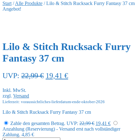
Start
/
Alle Produkte
/
Lilo & Stitch Rucksack Furry Fantasy 37 cm
Angebot!
Lilo & Stitch Rucksack Furry
Fantasy 37 cm
Ursprünglicher
Aktueller
UVP:
22,99
€
19,41
€
Preis
Preis
Inkl. MwSt.
war:
ist:
zzgl.
Versand
22,99 €
19,41 €.
Lieferzeit: voraussichtliches-lieferdatum-ende-oktober-2026
Lilo & Stitch Rucksack Furry Fantasy 37 cm
Ursprünglicher
Aktueller
Zahle den gesamten Betrag.
UVP:
22,99
€
19,41
€
Preis
Preis
Anzahlung (Reservierung) - Versand erst nach vollständiger
war:
ist:
Zahlung.
4,85
€
22,99 €
19,41 €.
Lilo