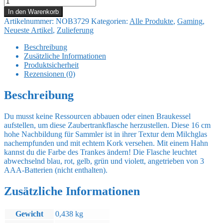
Replik
In den Warenkorb
Illuminating
Artikelnummer:
NOB3729
Kategorien:
Alle Produkte
,
Gaming
,
Potion
Neueste Artikel
,
Zulieferung
Bottle
16
Beschreibung
cm
Zusätzliche Informationen
Menge
Produktsicherheit
Rezensionen (0)
Beschreibung
Du musst keine Ressourcen abbauen oder einen Braukessel
aufstellen, um diese Zaubertrankflasche herzustellen. Diese 16 cm
hohe Nachbildung für Sammler ist in ihrer Textur dem Milchglas
nachempfunden und mit echtem Kork versehen. Mit einem Hahn
kannst du die Farbe des Trankes ändern! Die Flasche leuchtet
abwechselnd blau, rot, gelb, grün und violett, angetrieben von 3
AAA-Batterien (nicht enthalten).
Zusätzliche Informationen
Gewicht
0,438 kg