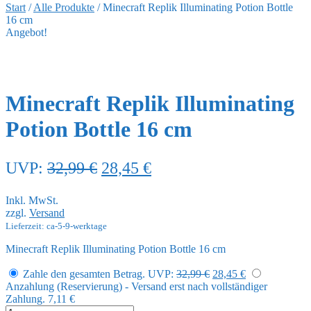
Start
/
Alle Produkte
/
Minecraft Replik Illuminating Potion Bottle
16 cm
Angebot!
Minecraft Replik Illuminating
Potion Bottle 16 cm
Ursprünglicher
Aktueller
UVP:
32,99
€
28,45
€
Preis
Preis
Inkl. MwSt.
war:
ist:
zzgl.
Versand
32,99 €
28,45 €.
Lieferzeit: ca-5-9-werktage
Minecraft Replik Illuminating Potion Bottle 16 cm
Ursprünglicher
Aktueller
Zahle den gesamten Betrag.
UVP:
32,99
€
28,45
€
Preis
Preis
Anzahlung (Reservierung) - Versand erst nach vollständiger
war:
ist:
Zahlung.
7,11
€
32,99 €
28,45 €.
Minecraft