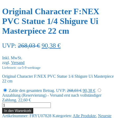
Original Character F:NEX
PVC Statue 1/4 Shigure Ui
Masterpiece 22 cm
Ursprünglicher
Aktueller
UVP:
268,03
€
90,38
€
Preis
Preis
Inkl. MwSt.
war:
ist:
zzgl.
Versand
268,03 €
90,38 €.
Lieferzeit: ca-5-9-werktage
Original Character F:NEX PVC Statue 1/4 Shigure Ui Masterpiece
22 cm
Ursprünglicher
Aktueller
Zahle den gesamten Betrag.
UVP:
268,03
€
90,38
€
Preis
Preis
Anzahlung (Reservierung) - Versand erst nach vollständiger
war:
ist:
Zahlung.
22,60
€
268,03 €
90,38 €.
Original
Character
In den Warenkorb
F:NEX
Artikelnummer:
FRYU07828
Kategorien:
Alle Produkte
,
Neueste