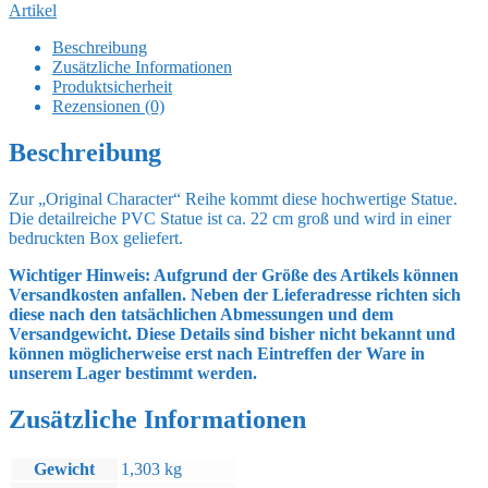
PVC
Artikel
Statue
1/4
Beschreibung
Shigure
Zusätzliche Informationen
Ui
Produktsicherheit
Masterpiece
Rezensionen (0)
22
cm
Beschreibung
Menge
Zur „Original Character“ Reihe kommt diese hochwertige Statue.
Die detailreiche PVC Statue ist ca. 22 cm groß und wird in einer
bedruckten Box geliefert.
Wichtiger Hinweis: Aufgrund der Größe des Artikels können
Versandkosten anfallen. Neben der Lieferadresse richten sich
diese nach den tatsächlichen Abmessungen und dem
Versandgewicht. Diese Details sind bisher nicht bekannt und
können möglicherweise erst nach Eintreffen der Ware in
unserem Lager bestimmt werden.
Zusätzliche Informationen
Gewicht
1,303 kg