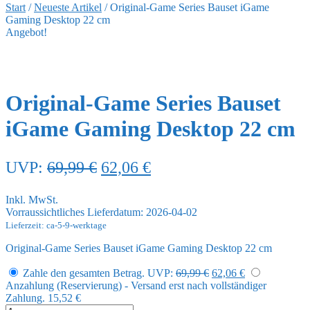
Start
/
Neueste Artikel
/
Original-Game Series Bauset iGame
Gaming Desktop 22 cm
Angebot!
Original-Game Series Bauset
iGame Gaming Desktop 22 cm
Ursprünglicher
Aktueller
UVP:
69,99
€
62,06
€
Preis
Preis
Inkl. MwSt.
war:
ist:
Vorraussichtliches Lieferdatum: 2026-04-02
69,99 €
62,06 €.
Lieferzeit: ca-5-9-werktage
Original-Game Series Bauset iGame Gaming Desktop 22 cm
Ursprünglicher
Aktueller
Zahle den gesamten Betrag.
UVP:
69,99
€
62,06
€
Preis
Preis
Anzahlung (Reservierung) - Versand erst nach vollständiger
war:
ist:
Zahlung.
15,52
€
69,99 €
62,06 €.
Original-