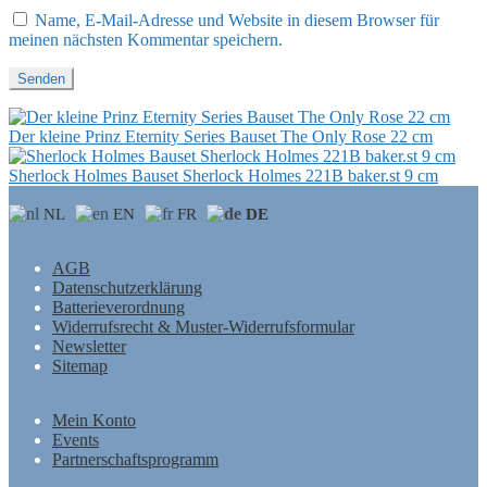
Name, E-Mail-Adresse und Website in diesem Browser für
meinen nächsten Kommentar speichern.
Der kleine Prinz Eternity Series Bauset The Only Rose 22 cm
Sherlock Holmes Bauset Sherlock Holmes 221B baker.st 9 cm
NL
EN
FR
DE
AGB
Datenschutzerklärung
Batterieverordnung
Widerrufsrecht & Muster-Widerrufsformular
Newsletter
Sitemap
Mein Konto
Events
Partnerschaftsprogramm