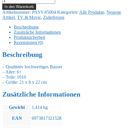
Game
In den Warenkorb
Series
Artikelnummer:
PASY-85004
Kategorien:
Alle Produkte
,
Neueste
Bauset
Artikel
,
TV & Movie
,
Zulieferung
iGame
Gaming
Beschreibung
Desktop
Zusätzliche Informationen
22
Produktsicherheit
cm
Rezensionen (0)
Menge
Beschreibung
– Qualitativ hochwertiges Bauset
– Alter: 6+
– Teile: 1010
– Größe: 21 x 8 x 22 cm
Zusätzliche Informationen
Gewicht
1,414 kg
EAN
6973817321528