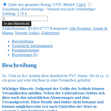
Ursprünglicher
Aktueller
Zahle den gesamten Betrag.
UVP:
39,52
€
7,04
€
Preis
Preis
Anzahlung (Reservierung) - Versand erst nach vollständiger
war:
ist:
Zahlung.
1,76
€
39,52 €
7,04 €.
Oshi
no
In den Warenkorb
Ko
Artikelnummer:
BURO37777
Kategorien:
Alle Produkte
,
Anime &
PalVerse
Manga
,
Neueste Artikel
,
Zulieferung
PVC
Statue
Beschreibung
Kana
Zusätzliche Informationen
Arima
Produktsicherheit
11
Rezensionen (0)
cm
Menge
Beschreibung
Zu ´Oshi no Ko´ kommt diese detailreiche PVC Statue. Sie ist ca. 11
cm gross und wird mit Base in einer Fensterbox geliefert.
Wichtiger Hinweis: Aufgrund der Größe des Artikels können
Versandkosten anfallen. Neben der Lieferadresse richten sich
diese nach den tatsächlichen Abmessungen und dem
Versandgewicht. Diese Details sind bisher nicht bekannt und
können möglicherweise erst nach Eintreffen der Ware in
unserem Lager bestimmt werden.