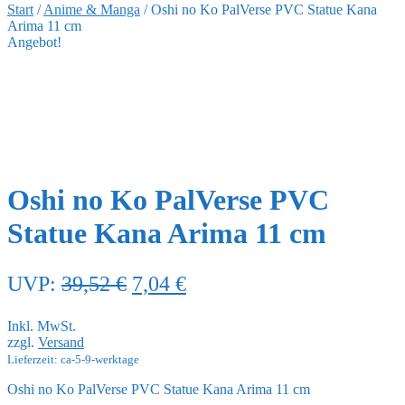
Start
/
Anime & Manga
/
Oshi no Ko PalVerse PVC Statue Kana
Arima 11 cm
Angebot!
Oshi no Ko PalVerse PVC
Statue Kana Arima 11 cm
Ursprünglicher
Aktueller
UVP:
39,52
€
7,04
€
Preis
Preis
Inkl. MwSt.
war:
ist:
zzgl.
Versand
39,52 €
7,04 €.
Lieferzeit: ca-5-9-werktage
Oshi no Ko PalVerse PVC Statue Kana Arima 11 cm