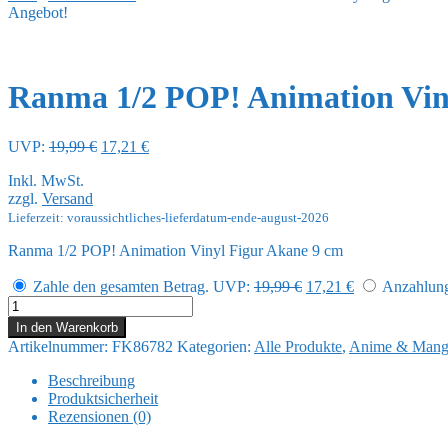
Angebot!
Ranma 1/2 POP! Animation Vin
Ursprünglicher
Aktueller
UVP:
19,99
€
17,21
€
Preis
Preis
Inkl. MwSt.
war:
ist:
zzgl.
Versand
19,99 €
17,21 €.
Lieferzeit: voraussichtliches-lieferdatum-ende-august-2026
Ranma 1/2 POP! Animation Vinyl Figur Akane 9 cm
Ursprünglicher
Aktueller
Zahle den gesamten Betrag.
UVP:
19,99
€
17,21
€
Anzahlung 
Preis
Preis
Ranma
war:
ist:
1/2
In den Warenkorb
19,99 €
17,21 €.
POP!
Artikelnummer:
FK86782
Kategorien:
Alle Produkte
,
Anime & Mang
Animation
Vinyl
Beschreibung
Figur
Produktsicherheit
Akane
Rezensionen (0)
9
cm