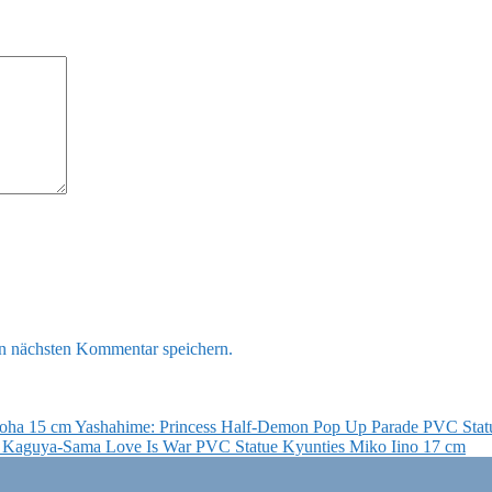
n nächsten Kommentar speichern.
Yashahime: Princess Half-Demon Pop Up Parade PVC Sta
Kaguya-Sama Love Is War PVC Statue Kyunties Miko Iino 17 cm