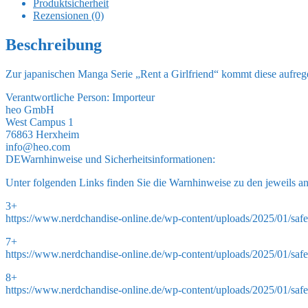
Produktsicherheit
Nanami
Rezensionen (0)
Exhibition
Ver.
Beschreibung
18
cm
Zur japanischen Manga Serie „Rent a Girlfriend“ kommt diese aufrege
Menge
Verantwortliche Person:
Importeur
heo GmbH
West Campus 1
76863 Herxheim
info@heo.com
DE
Warnhinweise und Sicherheitsinformationen:
Unter folgenden Links finden Sie die Warnhinweise zu den jeweils a
3+
https://www.nerdchandise-online.de/wp-content/uploads/2025/01/safe
7+
https://www.nerdchandise-online.de/wp-content/uploads/2025/01/safe
8+
https://www.nerdchandise-online.de/wp-content/uploads/2025/01/safe