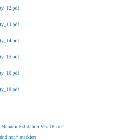
ety_12.pdf
ety_13.pdf
ety_14.pdf
ety_15.pdf
ety_16.pdf
ety_18.pdf
i Nanami Exhibition Ver. 18 cm“
sind mit
*
markiert