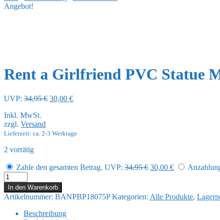
Angebot!
Rent a Girlfriend PVC Statue 
Ursprünglicher
Aktueller
UVP:
34,95
€
30,00
€
Preis
Preis
Inkl. MwSt.
war:
ist:
zzgl.
Versand
34,95 €
30,00 €.
Lieferzeit: ca. 2-3 Werktage
2 vorrätig
Ursprünglicher
Aktueller
Zahle den gesamten Betrag.
UVP:
34,95
€
30,00
€
Anzahlung 
Preis
Preis
Rent
war:
ist:
a
In den Warenkorb
34,95 €
30,00 €.
Girlfriend
Artikelnummer:
BANPBP18075P
Kategorien:
Alle Produkte
,
Lagern
PVC
Statue
Beschreibung
Mami