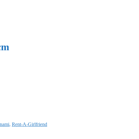
 cm
nami
,
Rent-A-Girlfriend