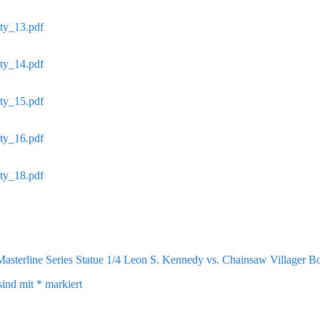
ety_13.pdf
ety_14.pdf
ety_15.pdf
ety_16.pdf
ety_18.pdf
 Masterline Series Statue 1/4 Leon S. Kennedy vs. Chainsaw Villager B
sind mit
*
markiert