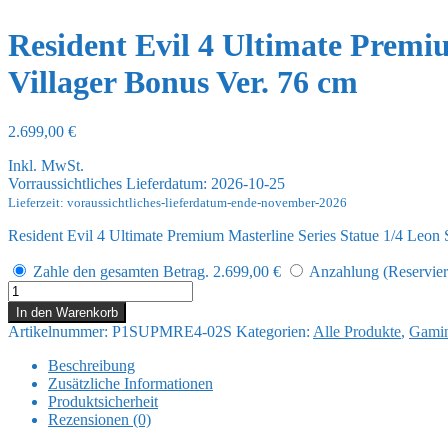
Resident Evil 4 Ultimate Premi
Villager Bonus Ver. 76 cm
2.699,00
€
Inkl. MwSt.
Vorraussichtliches Lieferdatum: 2026-10-25
Lieferzeit: voraussichtliches-lieferdatum-ende-november-2026
Resident Evil 4 Ultimate Premium Masterline Series Statue 1/4 Leon
Zahle den gesamten Betrag.
2.699,00
€
Anzahlung (Reservieru
Resident
Evil
In den Warenkorb
4
Artikelnummer:
P1SUPMRE4-02S
Kategorien:
Alle Produkte
,
Gami
Ultimate
Premium
Beschreibung
Masterline
Zusätzliche Informationen
Series
Produktsicherheit
Statue
Rezensionen (0)
1/4