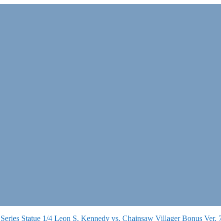
 Series Statue 1/4 Leon S. Kennedy vs. Chainsaw Villager Bonus Ver.