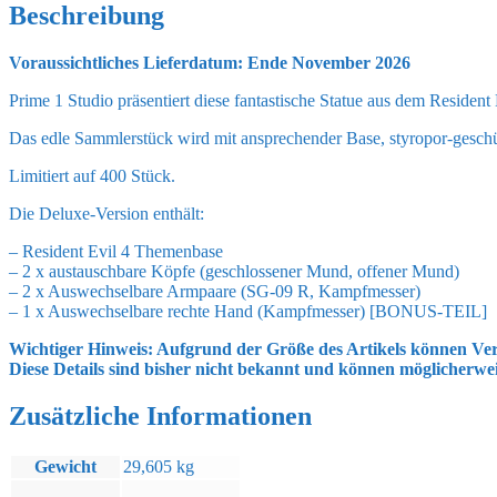
Leon
Beschreibung
S.
Kennedy
Voraussichtliches Lieferdatum: Ende November 2026
vs.
Chainsaw
Prime 1 Studio präsentiert diese fantastische Statue aus dem Residen
Villager
Bonus
Das edle Sammlerstück wird mit ansprechender Base, styropor-geschüt
Ver.
76
Limitiert auf 400 Stück.
cm
Menge
Die Deluxe-Version enthält:
– Resident Evil 4 Themenbase
– 2 x austauschbare Köpfe (geschlossener Mund, offener Mund)
– 2 x Auswechselbare Armpaare (SG-09 R, Kampfmesser)
– 1 x Auswechselbare rechte Hand (Kampfmesser) [BONUS-TEIL]
Wichtiger Hinweis: Aufgrund der Größe des Artikels können Ver
Diese Details sind bisher nicht bekannt und können möglicherwe
Zusätzliche Informationen
Gewicht
29,605 kg