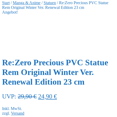
Start
/
Manga & Anime
/
Statuen
/
Re:Zero Precious PVC Statue
Rem Original Winter Ver. Renewal Edition 23 cm
Angebot!
Re:Zero Precious PVC Statue
Rem Original Winter Ver.
Renewal Edition 23 cm
Ursprünglicher
Aktueller
UVP:
29,90
€
24,90
€
Preis
Preis
Inkl. MwSt.
war:
ist:
zzgl.
Versand