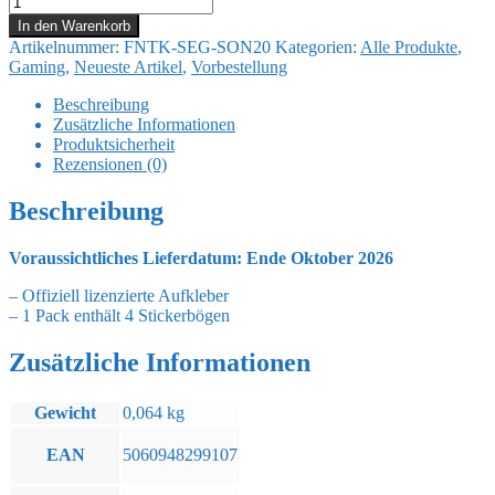
9,00 €
7,74 €.
-
In den Warenkorb
The
Artikelnummer:
FNTK-SEG-SON20
Kategorien:
Alle Produkte
,
Hedgehog
Gaming
,
Neueste Artikel
,
Vorbestellung
Tech
Sticker
Beschreibung
Pack
Zusätzliche Informationen
Menge
Produktsicherheit
Rezensionen (0)
Beschreibung
Voraussichtliches Lieferdatum: Ende Oktober 2026
– Offiziell lizenzierte Aufkleber
– 1 Pack enthält 4 Stickerbögen
Zusätzliche Informationen
Gewicht
0,064 kg
EAN
5060948299107