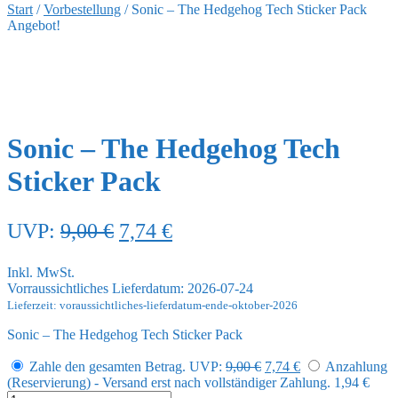
Start
/
Vorbestellung
/
Sonic – The Hedgehog Tech Sticker Pack
Angebot!
Sonic – The Hedgehog Tech
Sticker Pack
Ursprünglicher
Aktueller
UVP:
9,00
€
7,74
€
Preis
Preis
Inkl. MwSt.
war:
ist:
Vorraussichtliches Lieferdatum: 2026-07-24
9,00 €
7,74 €.
Lieferzeit: voraussichtliches-lieferdatum-ende-oktober-2026
Sonic – The Hedgehog Tech Sticker Pack
Ursprünglicher
Aktueller
Zahle den gesamten Betrag.
UVP:
9,00
€
7,74
€
Anzahlung
Preis
Preis
(Reservierung) - Versand erst nach vollständiger Zahlung.
1,94
€
war:
ist:
Sonic