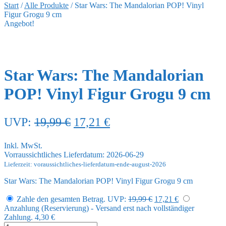
Start
/
Alle Produkte
/
Star Wars: The Mandalorian POP! Vinyl
Figur Grogu 9 cm
Angebot!
Star Wars: The Mandalorian
POP! Vinyl Figur Grogu 9 cm
Ursprünglicher
Aktueller
UVP:
19,99
€
17,21
€
Preis
Preis
Inkl. MwSt.
war:
ist:
Vorraussichtliches Lieferdatum: 2026-06-29
19,99 €
17,21 €.
Lieferzeit: voraussichtliches-lieferdatum-ende-august-2026
Star Wars: The Mandalorian POP! Vinyl Figur Grogu 9 cm
Ursprünglicher
Aktueller
Zahle den gesamten Betrag.
UVP:
19,99
€
17,21
€
Preis
Preis
Anzahlung (Reservierung) - Versand erst nach vollständiger
war:
ist:
Zahlung.
4,30
€
19,99 €
17,21 €.
Star