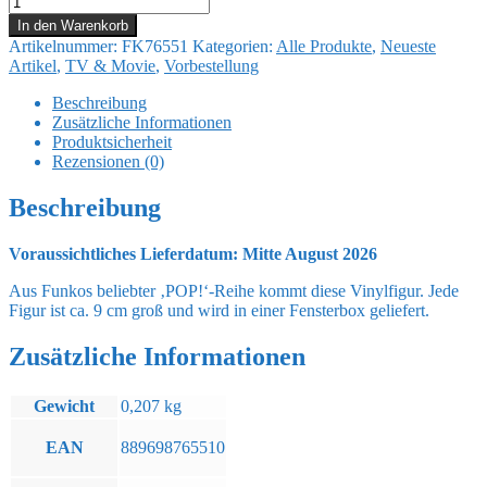
Wars:
In den Warenkorb
The
Artikelnummer:
FK76551
Kategorien:
Alle Produkte
,
Neueste
Mandalorian
Artikel
,
TV & Movie
,
Vorbestellung
POP!
Vinyl
Beschreibung
Figur
Zusätzliche Informationen
Grogu
Produktsicherheit
9
Rezensionen (0)
cm
Menge
Beschreibung
Voraussichtliches Lieferdatum: Mitte August 2026
Aus Funkos beliebter ‚POP!‘-Reihe kommt diese Vinylfigur. Jede
Figur ist ca. 9 cm groß und wird in einer Fensterbox geliefert.
Zusätzliche Informationen
Gewicht
0,207 kg
EAN
889698765510