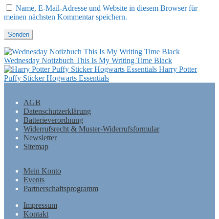
Name, E-Mail-Adresse und Website in diesem Browser für
meinen nächsten Kommentar speichern.
Wednesday Notizbuch This Is My Writing Time Black
Harry Potter
Puffy Sticker Hogwarts Essentials
AGB
Datenschutzerklärung
Batterieverordnung
Widerrufsrecht & Muster-Widerrufsformular
Newsletter
Sitemap
Mein Konto
Events
Partnerschaftsprogramm
Impressum
Kontakt