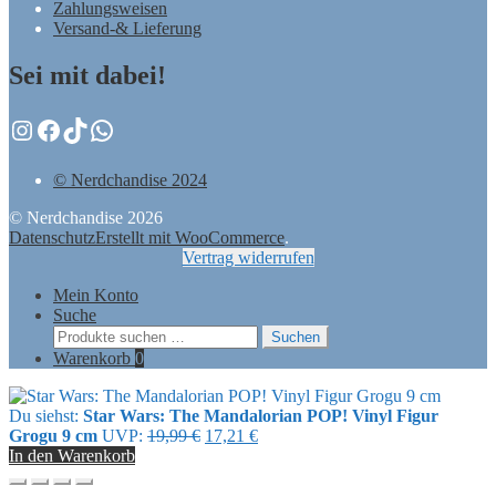
Zahlungsweisen
Versand-& Lieferung
Sei mit dabei!
Instagram
Facebook
TikTok
WhatsApp
© Nerdchandise 2024
© Nerdchandise 2026
Datenschutz
Erstellt mit WooCommerce
.
Vertrag widerrufen
Mein Konto
Suche
Suchen
Suchen
nach:
Warenkorb
0
Du siehst:
Star Wars: The Mandalorian POP! Vinyl Figur
Ursprünglicher
Aktueller
Grogu 9 cm
UVP:
19,99
€
17,21
€
Preis
Preis
In den Warenkorb
war:
ist:
19,99 €
17,21 €.