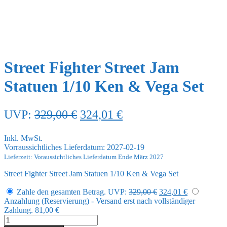
Street Fighter Street Jam
Statuen 1/10 Ken & Vega Set
Ursprünglicher
Aktueller
UVP:
329,00
€
324,01
€
Preis
Preis
Inkl. MwSt.
war:
ist:
Vorraussichtliches Lieferdatum: 2027-02-19
329,00 €
324,01 €.
Lieferzeit: Voraussichtliches Lieferdatum Ende März 2027
Street Fighter Street Jam Statuen 1/10 Ken & Vega Set
Ursprünglicher
Aktueller
Zahle den gesamten Betrag.
UVP:
329,00
€
324,01
€
Preis
Preis
Anzahlung (Reservierung) - Versand erst nach vollständiger
war:
ist:
Zahlung.
81,00
€
329,00 €
324,01 €.
Street