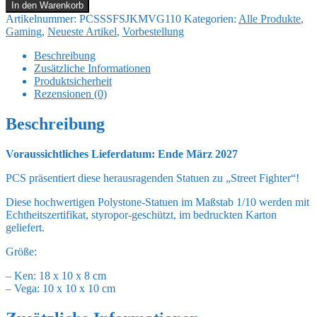
Fighter
In den Warenkorb
Street
Artikelnummer:
PCSSSFSJKMVG110
Kategorien:
Alle Produkte
,
Jam
Gaming
,
Neueste Artikel
,
Vorbestellung
Statuen
1/10
Beschreibung
Ken
Zusätzliche Informationen
&
Produktsicherheit
Vega
Rezensionen (0)
Set
Menge
Beschreibung
Voraussichtliches Lieferdatum: Ende März 2027
PCS präsentiert diese herausragenden Statuen zu „Street Fighter“!
Diese hochwertigen Polystone-Statuen im Maßstab 1/10 werden mit
Echtheitszertifikat, styropor-geschützt, im bedruckten Karton
geliefert.
Größe:
– Ken: 18 x 10 x 8 cm
– Vega: 10 x 10 x 10 cm