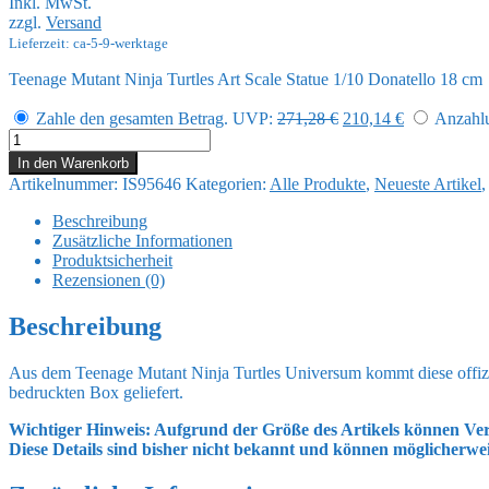
Inkl. MwSt.
war:
ist:
zzgl.
Versand
271,28 €
210,14 €.
Lieferzeit: ca-5-9-werktage
Teenage Mutant Ninja Turtles Art Scale Statue 1/10 Donatello 18 cm
Ursprünglicher
Aktueller
Zahle den gesamten Betrag.
UVP:
271,28
€
210,14
€
Anzahlu
Preis
Preis
Teenage
war:
ist:
Mutant
In den Warenkorb
271,28 €
210,14 €.
Ninja
Artikelnummer:
IS95646
Kategorien:
Alle Produkte
,
Neueste Artikel
Turtles
Art
Beschreibung
Scale
Zusätzliche Informationen
Statue
Produktsicherheit
1/10
Rezensionen (0)
Donatello
18
Beschreibung
cm
Menge
Aus dem Teenage Mutant Ninja Turtles Universum kommt diese offiziell
bedruckten Box geliefert.
Wichtiger Hinweis: Aufgrund der Größe des Artikels können Ver
Diese Details sind bisher nicht bekannt und können möglicherwe