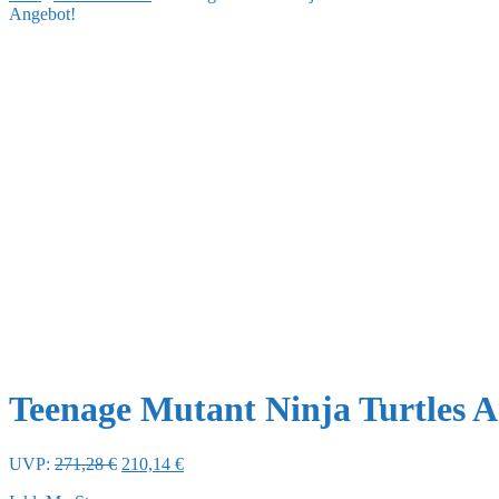
Angebot!
Teenage Mutant Ninja Turtles Ar
Ursprünglicher
Aktueller
UVP:
271,28
€
210,14
€
Preis
Preis