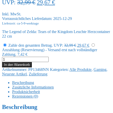
Ursprünglicher
Aktueller
UVP:
32,99
€
29,67
€
Preis
Preis
Inkl. MwSt.
war:
ist:
Vorraussichtliches Lieferdatum: 2025-12-29
32,99 €
29,67 €.
Lieferzeit: ca-5-9-werktage
The Legend of Zelda: Tears of the Kingdom Leuchte Herzcontainer
22 cm
Ursprünglicher
Aktueller
Zahle den gesamten Betrag.
UVP:
32,99
€
29,67
€
Preis
Preis
Anzahlung (Reservierung) - Versand erst nach vollständiger
war:
ist:
Zahlung.
7,42
€
32,99 €
29,67 €.
The
Legend
In den Warenkorb
of
Artikelnummer:
PP13468NN
Kategorien:
Alle Produkte
,
Gaming
,
Zelda:
Neueste Artikel
,
Zulieferung
Tears
of
Beschreibung
the
Zusätzliche Informationen
Kingdom
Produktsicherheit
Leuchte
Rezensionen (0)
Herzcontainer
22
Beschreibung
cm