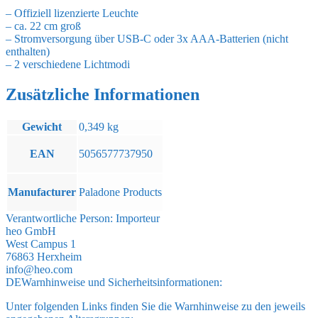
Menge
– Offiziell lizenzierte Leuchte
– ca. 22 cm groß
– Stromversorgung über USB-C oder 3x AAA-Batterien (nicht
enthalten)
– 2 verschiedene Lichtmodi
Zusätzliche Informationen
Gewicht
0,349 kg
EAN
5056577737950
Manufacturer
Paladone Products
Verantwortliche Person:
Importeur
heo GmbH
West Campus 1
76863 Herxheim
info@heo.com
DE
Warnhinweise und Sicherheitsinformationen:
Unter folgenden Links finden Sie die Warnhinweise zu den jeweils