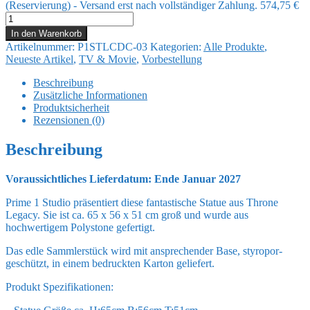
(Reservierung) - Versand erst nach vollständiger Zahlung.
574,75
€
Throne
Legacy
In den Warenkorb
Series
Artikelnummer:
P1STLCDC-03
Kategorien:
Alle Produkte
,
Statue
Neueste Artikel
,
TV & Movie
,
Vorbestellung
1/4
Justice
Beschreibung
League
Zusätzliche Informationen
(Comics)
Produktsicherheit
Darkseid
Rezensionen (0)
on
Throne
Beschreibung
Design
by
Voraussichtliches Lieferdatum: Ende Januar 2027
Carlos
D'Anda
Prime 1 Studio präsentiert diese fantastische Statue aus Throne
Standard
Legacy. Sie ist ca. 65 x 56 x 51 cm groß und wurde aus
Version
hochwertigem Polystone gefertigt.
65
cm
Das edle Sammlerstück wird mit ansprechender Base, styropor-
Menge
geschützt, in einem bedruckten Karton geliefert.
Produkt Spezifikationen: