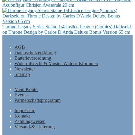
Actionfigur Chrisjen Avasarala 20 cm
Throne Legacy Series Statue 1/4 Justice League (Comics) Darkseid
on Throne Design by Carlos D'Anda Deluxe Bonus Version 65 cm
AGB
Datenschutzerklärung
Batterieverordnung
Widerrufsrecht & Muster-Widerrufsformular
Newsletter
Sitemap
Mein Konto
Events
Partnerschaftsprogramm
Impressum
Kontakt
Zahlungsweisen
Versand-& Lieferung