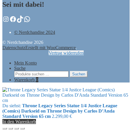
Sei mit dabei!
Instagram
Facebook
TikTok
WhatsApp
© Nerdchandise 2024
© Nerdchandise 2026
Datenschutz
Erstellt mit WooCommerce
.
Vertrag widerrufen
Mein Konto
Suche
Suchen
Suchen
nach:
Warenkorb
0
Du siehst:
Throne Legacy Series Statue 1/4 Justice League
(Comics) Darkseid on Throne Design by Carlos D’Anda
Standard Version 65 cm
2.299,00
€
In den Warenkorb