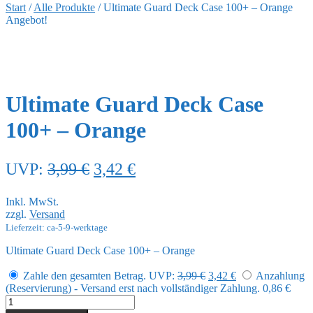
Start
/
Alle Produkte
/
Ultimate Guard Deck Case 100+ – Orange
Angebot!
Ultimate Guard Deck Case
100+ – Orange
Ursprünglicher
Aktueller
UVP:
3,99
€
3,42
€
Preis
Preis
Inkl. MwSt.
war:
ist:
zzgl.
Versand
3,99 €
3,42 €.
Lieferzeit: ca-5-9-werktage
Ultimate Guard Deck Case 100+ – Orange
Ursprünglicher
Aktueller
Zahle den gesamten Betrag.
UVP:
3,99
€
3,42
€
Anzahlung
Preis
Preis
(Reservierung) - Versand erst nach vollständiger Zahlung.
0,86
€
war:
ist:
Ultimate
3,99 €
3,42 €.
Guard