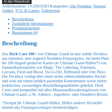
In den Warenkorb
Deck
Artikelnummer:
UGD010303
Kategorien:
Alle Produkte
,
Neueste
Case
Artikel
,
TCG & Games
,
Zulieferung
100+
-
Beschreibung
Orange
Zusätzliche Informationen
Menge
Produktsicherheit
Rezensionen (0)
Beschreibung
Das
Deck Case 100+
von Ultimate Guard ist eine stabile Deckbox
aus robustem, aber zugleich flexiblem Polypropylen. Sie bietet Platz
für 100 doppelt gesleevte Karten (in Ultimate Guard-Hüllen*) von
Sammelkartenspielen wie Magic: The Gathering, Pokémon,
Lorcana, Flesh and Blood, Yu-Gi-Oh!, Riftbound oder One Piece.
Die Deckbox verfügt über einen sicher selbstschließenden Deckel
und wird mit einem farblich passenden Kartentrenner sowie einem
praktischen, zweizeiligen Beschriftungsaufkleber geliefert. Deck
Cases sind kompatibel mit allen Massenaufbewahrungsboxen von
Ultimate Guard, z.?B. Arkhive-, Superhive- oder Omnihive-Boxen.
*Designt für Ultimate Guard-Hüllen. Hüllen anderer Hersteller
können das Fassungsvermögen beeinträchtigen.