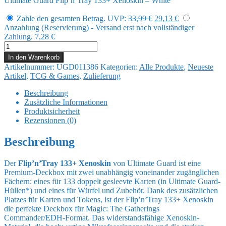
Ultimate Guard Flip’n’Tray 133+ Xenoskin – White
Ursprünglicher
Aktueller
Zahle den gesamten Betrag.
UVP:
33,99
€
29,13
€
Preis
Preis
Anzahlung (Reservierung) - Versand erst nach vollständiger
war:
ist:
Zahlung.
7,28
€
33,99 €
29,13 €.
Ultimate
Guard
In den Warenkorb
Flip'n'Tray
Artikelnummer:
UGD011386
Kategorien:
Alle Produkte
,
Neueste
133+
Artikel
,
TCG & Games
,
Zulieferung
Xenoskin
-
Beschreibung
White
Zusätzliche Informationen
Menge
Produktsicherheit
Rezensionen (0)
Beschreibung
Der
Flip’n’Tray 133+ Xenoskin
von Ultimate Guard ist eine
Premium-Deckbox mit zwei unabhängig voneinander zugänglichen
Fächern: eines für 133 doppelt gesleevte Karten (in Ultimate Guard-
Hüllen*) und eines für Würfel und Zubehör. Dank des zusätzlichen
Platzes für Karten und Tokens, ist der Flip’n’Tray 133+ Xenoskin
die perfekte Deckbox für Magic: The Gatherings
Commander/EDH-Format. Das widerstandsfähige Xenoskin-