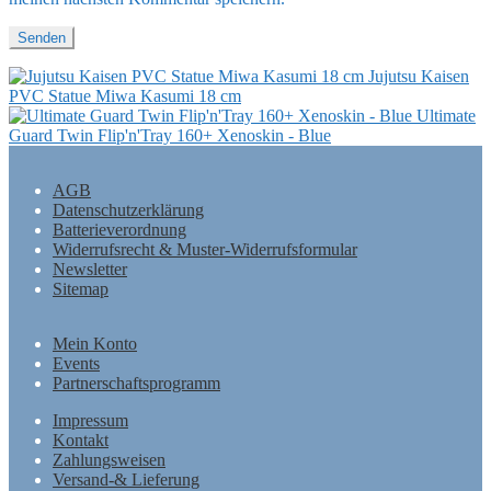
Jujutsu Kaisen
PVC Statue Miwa Kasumi 18 cm
Ultimate
Guard Twin Flip'n'Tray 160+ Xenoskin - Blue
AGB
Datenschutzerklärung
Batterieverordnung
Widerrufsrecht & Muster-Widerrufsformular
Newsletter
Sitemap
Mein Konto
Events
Partnerschaftsprogramm
Impressum
Kontakt
Zahlungsweisen
Versand-& Lieferung