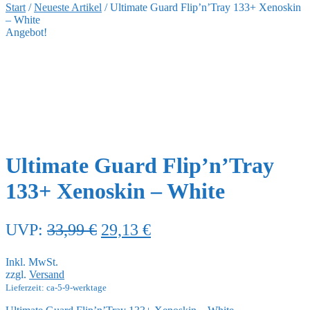
Start
/
Neueste Artikel
/
Ultimate Guard Flip’n’Tray 133+ Xenoskin
– White
Angebot!
Ultimate Guard Flip’n’Tray
133+ Xenoskin – White
Ursprünglicher
Aktueller
UVP:
33,99
€
29,13
€
Preis
Preis
Inkl. MwSt.
war:
ist:
zzgl.
Versand
33,99 €
29,13 €.
Lieferzeit: ca-5-9-werktage