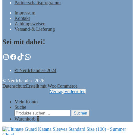
Partnerschaftsprogramm
Impressum
Kontakt
Zahlungsweisen
Versand-& Lieferung
Sei mit dabei!
Instagram
Facebook
TikTok
WhatsApp
© Nerdchandise 2024
© Nerdchandise 2026
Datenschutz
Erstellt mit WooCommerce
.
Vertrag widerrufen
Mein Konto
Suche
Suchen
Suchen
nach:
Warenkorb
0