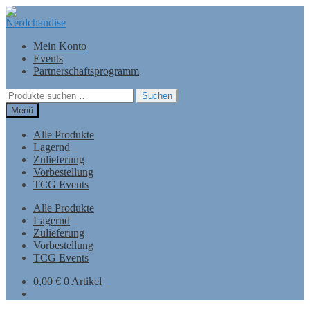
Zur
Zum
Navigation
Inhalt
springen
springen
Mein Konto
Events
Partnerschaftsprogramm
Suchen
Suchen
nach:
Menü
Alle Produkte
Lagernd
Zulieferung
Vorbestellung
TCG Events
Alle Produkte
Lagernd
Zulieferung
Vorbestellung
TCG Events
0,00
€
0 Artikel