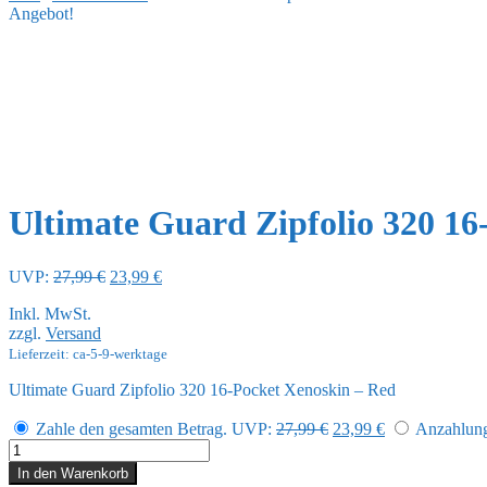
Angebot!
Ultimate Guard Zipfolio 320 16
Ursprünglicher
Aktueller
UVP:
27,99
€
23,99
€
Preis
Preis
Inkl. MwSt.
war:
ist:
zzgl.
Versand
27,99 €
23,99 €.
Lieferzeit: ca-5-9-werktage
Ultimate Guard Zipfolio 320 16-Pocket Xenoskin – Red
Ursprünglicher
Aktueller
Zahle den gesamten Betrag.
UVP:
27,99
€
23,99
€
Anzahlung 
Preis
Preis
Ultimate
war:
ist:
Guard
In den Warenkorb
27,99 €
23,99 €.
Zipfolio