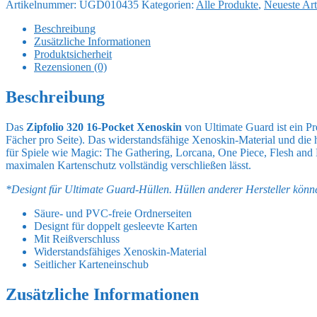
Artikelnummer:
UGD010435
Kategorien:
Alle Produkte
,
Neueste Art
320
16-
Beschreibung
Pocket
Zusätzliche Informationen
Xenoskin
Produktsicherheit
-
Rezensionen (0)
Red
Menge
Beschreibung
Das
Zipfolio 320 16-Pocket Xenoskin
von Ultimate Guard ist ein Pr
Fächer pro Seite). Das widerstandsfähige Xenoskin-Material und die
für Spiele wie Magic: The Gathering, Lorcana, One Piece, Flesh and
maximalen Kartenschutz vollständig verschließen lässt.
*Designt für Ultimate Guard-Hüllen. Hüllen anderer Hersteller kön
Säure- und PVC-freie Ordnerseiten
Designt für doppelt gesleevte Karten
Mit Reißverschluss
Widerstandsfähiges Xenoskin-Material
Seitlicher Karteneinschub
Zusätzliche Informationen