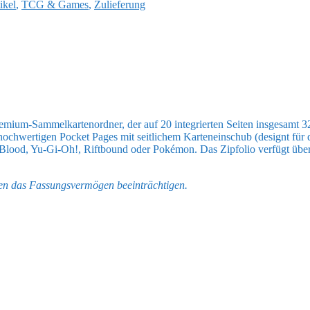
ikel
,
TCG & Games
,
Zulieferung
emium-Sammelkartenordner, der auf 20 integrierten Seiten insgesamt 32
 hochwertigen Pocket Pages mit seitlichem Karteneinschub (designt fü
 Blood, Yu-Gi-Oh!, Riftbound oder Pokémon. Das Zipfolio verfügt übe
nen das Fassungsvermögen beeinträchtigen.