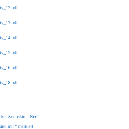
ety_12.pdf
ety_13.pdf
ety_14.pdf
ety_15.pdf
ety_16.pdf
ety_18.pdf
ocket Xenoskin – Red“
sind mit
*
markiert