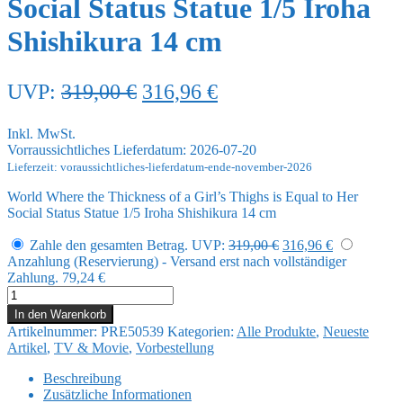
Social Status Statue 1/5 Iroha
Shishikura 14 cm
Ursprünglicher
Aktueller
UVP:
319,00
€
316,96
€
Preis
Preis
Inkl. MwSt.
war:
ist:
Vorraussichtliches Lieferdatum: 2026-07-20
319,00 €
316,96 €.
Lieferzeit: voraussichtliches-lieferdatum-ende-november-2026
World Where the Thickness of a Girl’s Thighs is Equal to Her
Social Status Statue 1/5 Iroha Shishikura 14 cm
Ursprünglicher
Aktueller
Zahle den gesamten Betrag.
UVP:
319,00
€
316,96
€
Preis
Preis
Anzahlung (Reservierung) - Versand erst nach vollständiger
war:
ist:
Zahlung.
79,24
€
319,00 €
316,96 €.
World
Where
In den Warenkorb
the
Artikelnummer:
PRE50539
Kategorien:
Alle Produkte
,
Neueste
Thickness
Artikel
,
TV & Movie
,
Vorbestellung
of
a
Beschreibung
Girl's
Zusätzliche Informationen