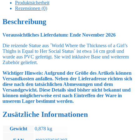
Thighs
Produktsicherheit
is
Rezensionen (0)
Equal
to
Beschreibung
Her
Social
Voraussichtliches Lieferdatum: Ende November 2026
Status
Statue
Die reizende Statue aus ´World Where the Thickness of a Girl’s
1/5
Thighs is Equal to Her Social Status´ ist etwa 14 cm groß und
Iroha
wurde aus PVC gefertigt. Sie wird inklusive Base und weiterem
Shishikura
Zubehör geliefert.
14
cm
Wichtiger Hinweis: Aufgrund der Größe des Artikels können
Menge
Versandkosten anfallen. Neben der Lieferadresse richten sich
diese nach den tatsächlichen Abmessungen und dem
Versandgewicht. Diese Details sind bisher nicht bekannt und
können möglicherweise erst nach Eintreffen der Ware in
unserem Lager bestimmt werden.
Zusätzliche Informationen
Gewicht
0,878 kg