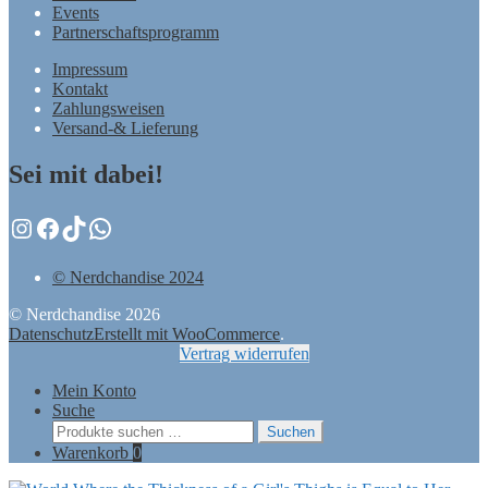
Events
Partnerschaftsprogramm
Impressum
Kontakt
Zahlungsweisen
Versand-& Lieferung
Sei mit dabei!
Instagram
Facebook
TikTok
WhatsApp
© Nerdchandise 2024
© Nerdchandise 2026
Datenschutz
Erstellt mit WooCommerce
.
Vertrag widerrufen
Mein Konto
Suche
Suchen
Suchen
nach:
Warenkorb
0