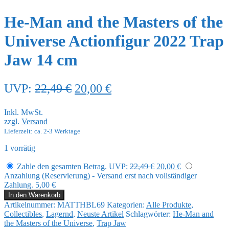
He-Man and the Masters of the
Universe Actionfigur 2022 Trap
Jaw 14 cm
Ursprünglicher
Aktueller
UVP:
22,49
€
20,00
€
Preis
Preis
Inkl. MwSt.
war:
ist:
zzgl.
Versand
22,49 €
20,00 €.
Lieferzeit: ca. 2-3 Werktage
1 vorrätig
Ursprünglicher
Aktueller
Zahle den gesamten Betrag.
UVP:
22,49
€
20,00
€
Preis
Preis
Anzahlung (Reservierung) - Versand erst nach vollständiger
war:
ist:
Zahlung.
5,00
€
22,49 €
20,00 €.
He-
In den Warenkorb
Man
Artikelnummer:
MATTHBL69
Kategorien:
Alle Produkte
,
and
Collectibles
,
Lagernd
,
Neuste Artikel
Schlagwörter:
He-Man and
the
the Masters of the Universe
,
Trap Jaw