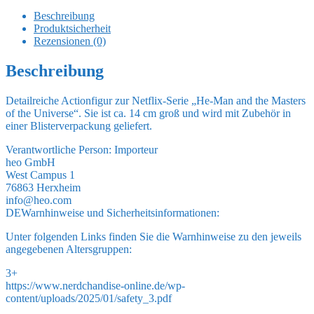
Masters
of
Beschreibung
the
Produktsicherheit
Universe
Rezensionen (0)
Actionfigur
2022
Beschreibung
Trap
Jaw
Detailreiche Actionfigur zur Netflix-Serie „He-Man and the Masters
14
of the Universe“. Sie ist ca. 14 cm groß und wird mit Zubehör in
cm
einer Blisterverpackung geliefert.
Menge
Verantwortliche Person:
Importeur
heo GmbH
West Campus 1
76863 Herxheim
info@heo.com
DE
Warnhinweise und Sicherheitsinformationen:
Unter folgenden Links finden Sie die Warnhinweise zu den jeweils
angegebenen Altersgruppen:
3+
https://www.nerdchandise-online.de/wp-
content/uploads/2025/01/safety_3.pdf