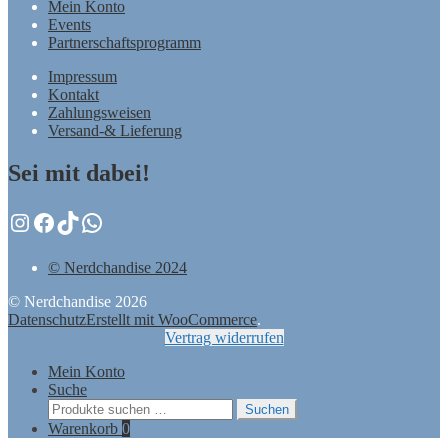
Mein Konto
Events
Partnerschaftsprogramm
Impressum
Kontakt
Zahlungsweisen
Versand-& Lieferung
Sei mit dabei!
Instagram
Facebook
TikTok
WhatsApp
© Nerdchandise 2024
© Nerdchandise 2026
Datenschutz
Erstellt mit WooCommerce
.
Vertrag widerrufen
Mein Konto
Suche
Suchen
Suchen
nach:
Warenkorb
0