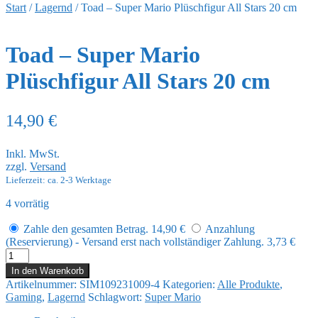
Start
/
Lagernd
/
Toad – Super Mario Plüschfigur All Stars 20 cm
Toad – Super Mario
Plüschfigur All Stars 20 cm
14,90
€
Inkl. MwSt.
zzgl.
Versand
Lieferzeit: ca. 2-3 Werktage
4 vorrätig
Zahle den gesamten Betrag.
14,90
€
Anzahlung
(Reservierung) - Versand erst nach vollständiger Zahlung.
3,73
€
Toad
-
In den Warenkorb
Super
Artikelnummer:
SIM109231009-4
Kategorien:
Alle Produkte
,
Mario
Gaming
,
Lagernd
Schlagwort:
Super Mario
Plüschfigur
All