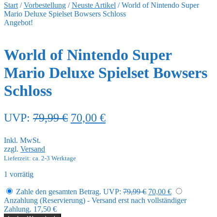
Start
/
Vorbestellung
/
Neuste Artikel
/
World of Nintendo Super
Mario Deluxe Spielset Bowsers Schloss
Angebot!
World of Nintendo Super
Mario Deluxe Spielset Bowsers
Schloss
Ursprünglicher
Aktueller
UVP:
79,99
€
70,00
€
Preis
Preis
Inkl. MwSt.
war:
ist:
zzgl.
Versand
79,99 €
70,00 €.
Lieferzeit: ca. 2-3 Werktage
1 vorrätig
Ursprünglicher
Aktueller
Zahle den gesamten Betrag.
UVP:
79,99
€
70,00
€
Preis
Preis
Anzahlung (Reservierung) - Versand erst nach vollständiger
war:
ist:
Zahlung.
17,50
€
79,99 €
70,00 €.