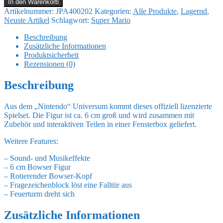
World
In den Warenkorb
of
Artikelnummer:
JPA400202
Kategorien:
Alle Produkte
,
Lagernd
,
Nintendo
Neuste Artikel
Schlagwort:
Super Mario
Super
Mario
Beschreibung
Deluxe
Zusätzliche Informationen
Spielset
Produktsicherheit
Bowsers
Rezensionen (0)
Schloss
Menge
Beschreibung
Aus dem „Nintendo“ Universum kommt dieses offiziell lizenzierte
Spielset. Die Figur ist ca. 6 cm groß und wird zusammen mit
Zubehör und interaktiven Teilen in einer Fensterbox geliefert.
Weitere Features:
– Sound- und Musikeffekte
– 6 cm Bowser Figur
– Rotierender Bowser-Kopf
– Fragezeichenblock löst eine Falltür aus
– Feuerturm dreht sich
Zusätzliche Informationen